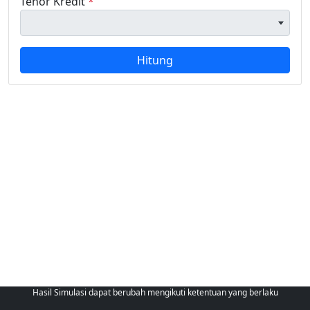
Tenor Kredit
*
Hitung
Hasil Simulasi dapat berubah mengikuti ketentuan yang berlaku